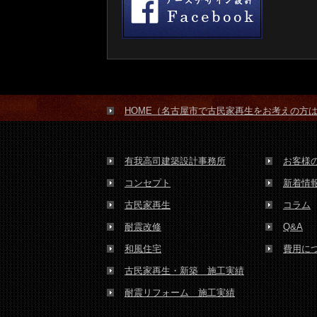
HOME（名古屋市で古民家再生をお考えの方
有我高司建築設計事務所
お客様
コンセプト
新着情
古民家再生
コラム
耐震改修
Q&A
和風住宅
費用に
古民家再生・新築 施工実績
耐震リフォーム 施工実績